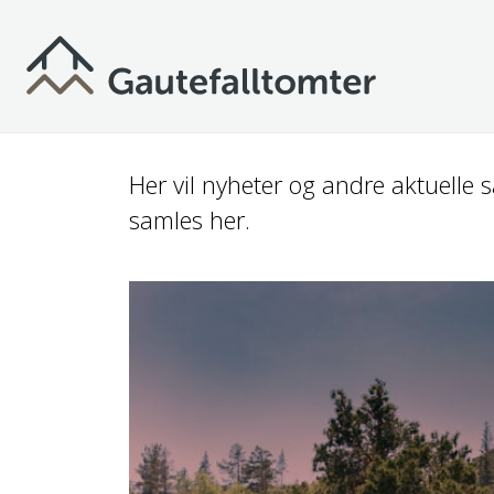
H
o
p
p
t
Her vil nyheter og andre aktuelle 
i
l
samles her.
h
o
v
e
d
i
n
n