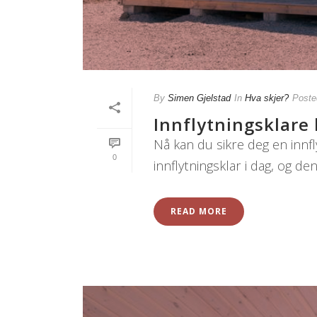
By
Simen Gjelstad
In
Hva skjer?
Poste
Innflytningsklare 
Nå kan du sikre deg en innfly
0
innflytningsklar i dag, og den
READ MORE