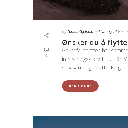
By
Simen Gjelstad
In
Hva skjer?
Poste
Ønsker du å flytte i
Gautefalltomter har sammen
0
innflytningsklare til jul i å
selv kan velge dette. Følgend
READ MORE