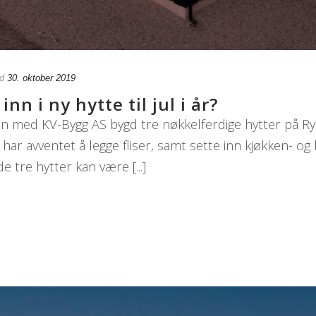
d
30. oktober 2019
nn i ny hytte til jul i år?
 med KV-Bygg AS bygd tre nøkkelferdige hytter på Ry
r! Vi har avventet å legge fliser, samt sette inn kjøkken
e tre hytter kan være [...]