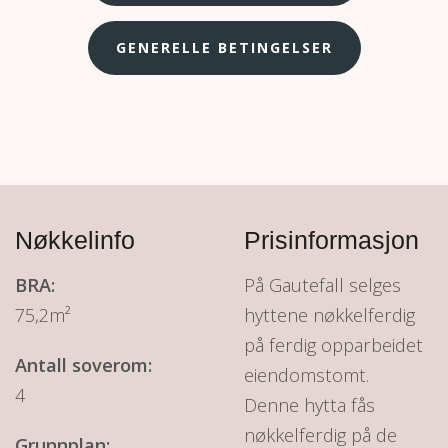
GENERELLE BETINGELSER
Nøkkelinfo
Prisinformasjon
BRA:
På Gautefall selges
75,2m²
hyttene nøkkelferdig
på ferdig opparbeidet
Antall soverom:
eiendomstomt.
4
Denne hytta fås
nøkkelferdig på de
Grunnplan: