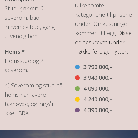
ulike tomte-
Stue, kjøkken, 2
kategoriene til prisene
soverom, bad,
under. Omkostninger
innvendig bod, gang,
kommer i tillegg.
Disse
utvendig bod.
er beskrevet under
Hems:*
nøkkelferdige hytter.
Hemsstue og 2
3 790 000,-
soverom.
3 940 000,-
*) Soverom og stue på
4 090 000,-
hems har lavere
4 240 000,-
takhøyde, og inngår
4 390 000,-
ikke i BRA.