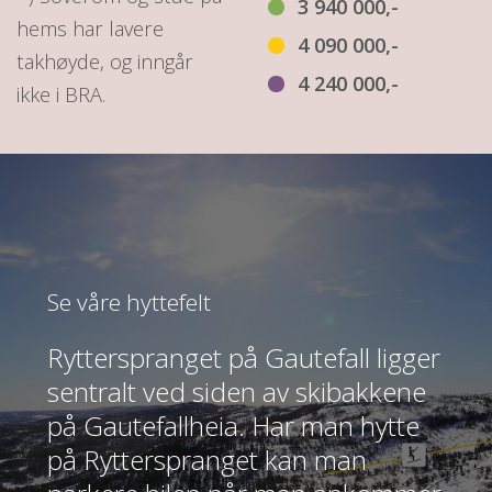
3 940 000,-
hems har lavere
4 090 000,-
takhøyde, og inngår
4 240 000,-
ikke i BRA.
Se våre hyttefelt
Rytterspranget på Gautefall ligger
sentralt ved siden av skibakkene
på Gautefallheia. Har man hytte
på Rytterspranget kan man