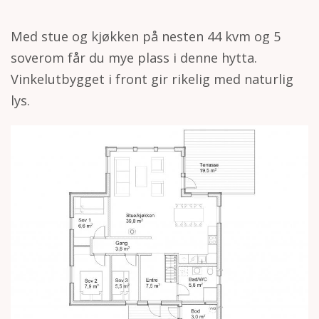
h
o
Med stue og kjøkken på nesten 44 kvm og 5
l
soverom får du mye plass i denne hytta.
d
Vinkelutbygget i front gir rikelig med naturlig
lys.