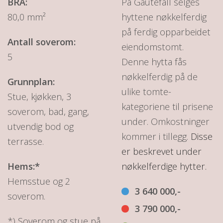
BRA:
På Gautefall selges
80,0 mm²
hyttene nøkkelferdig
på ferdig opparbeidet
Antall soverom:
eiendomstomt.
5
Denne hytta fås
nøkkelferdig på de
Grunnplan:
ulike tomte-
Stue, kjøkken, 3
kategoriene til prisene
soverom, bad, gang,
under. Omkostninger
utvendig bod og
kommer i tillegg.
Disse
terrasse.
er beskrevet under
Hems:*
nøkkelferdige hytter.
Hemsstue og 2
3 640 000,-
soverom.
3 790 000,-
*) Soverom og stue på