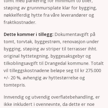
tomt med parkering for minimum to biler,
støping av grunnmursplate klar for bygging,
nøkkelferdig hytte fra våre leverandører og
fraktkostnader.
Dette kommer i tillegg:
Dokumentavgift på
tomt, torvtak, byggestrøm, renovasjon under
bygging, støping av striper til terrasser ihht.
original hyttetegning, byggesaksgebyr og
tilkoblingsavgift til Drangedal kommune. Totalt
vil tilleggskostnadene beløpe seg til kr 275.000
+/- 20 %, avhengig av hyttestørrelse og
tomtepris.
Innvendig og utvendig overflatebehandling, er
ikke inkludert i ovennevnte, da dette er noe