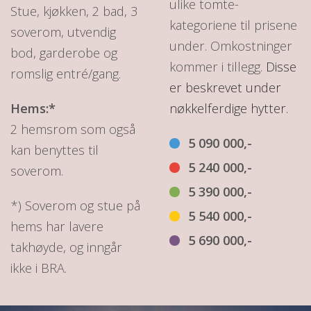
ulike tomte-
Stue, kjøkken, 2 bad, 3
kategoriene til prisene
soverom, utvendig
under. Omkostninger
bod, garderobe og
kommer i tillegg.
Disse
romslig entré/gang.
er beskrevet under
Hems:*
nøkkelferdige hytter.
2 hemsrom som også
5 090 000,-
kan benyttes til
5 240 000,-
soverom.
5 390 000,-
*) Soverom og stue på
5 540 000,-
hems har lavere
5 690 000,-
takhøyde, og inngår
ikke i BRA.