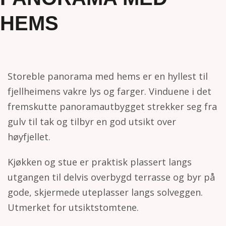
h
HEMS
o
l
d
Storeble panorama med hems er en hyllest til
fjellheimens vakre lys og farger. Vinduene i det
fremskutte panoramautbygget strekker seg fra
gulv til tak og tilbyr en god utsikt over
høyfjellet.
Kjøkken og stue er praktisk plassert langs
utgangen til delvis overbygd terrasse og byr på
gode, skjermede uteplasser langs solveggen.
Utmerket for utsiktstomtene.